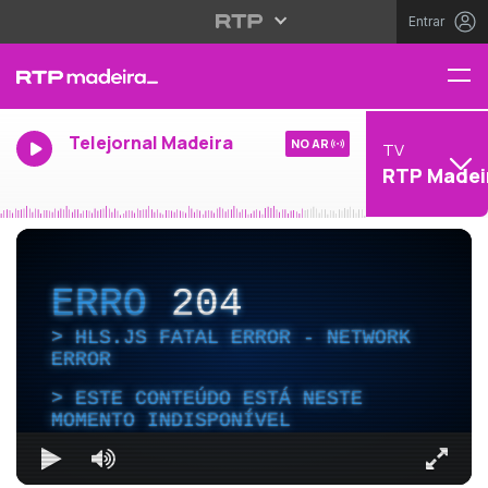
Entrar
Telejornal Madeira
NO AR
TV
RTP Madei
ERRO
204
HLS.JS FATAL ERROR - NETWORK
ERROR
ESTE CONTEÚDO ESTÁ NESTE
MOMENTO INDISPONÍVEL