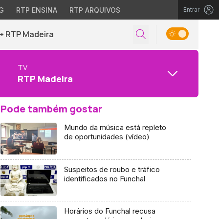
G
RTP ENSINA
RTP ARQUIVOS
Entrar
+ RTP Madeira
TV
RTP Madeira
Pode também gostar
Mundo da música está repleto
de oportunidades (vídeo)
Suspeitos de roubo e tráfico
identificados no Funchal
Horários do Funchal recusa