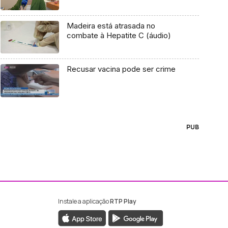
Madeira está atrasada no
combate à Hepatite C (áudio)
Recusar vacina pode ser crime
PUB
Instale a aplicação
RTP Play
ebook da RTP Madeira
nstagram da RTP Madeira