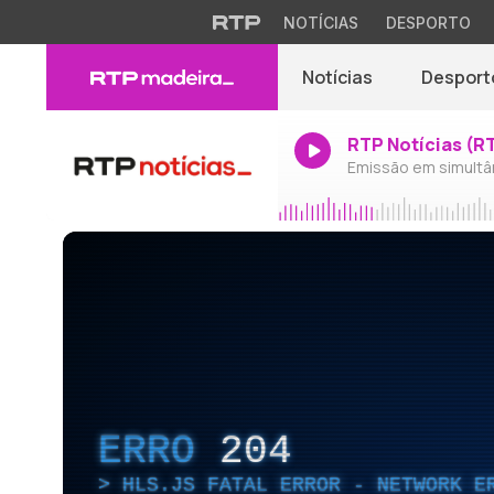
NOTÍCIAS
DESPORTO
Notícias
Desport
RTP Notícias (R
Emissão em simultâ
ERRO
204
HLS.JS FATAL ERROR - NETWORK E