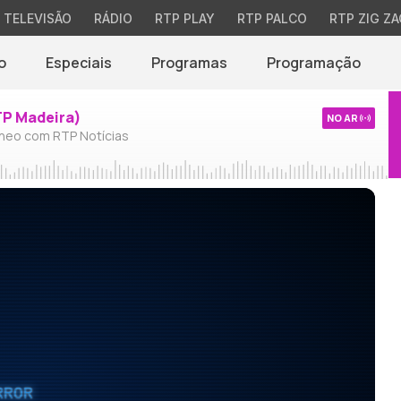
TELEVISÃO
RÁDIO
RTP PLAY
RTP PALCO
RTP ZIG ZA
o
Especiais
Programas
Programação
TP Madeira)
NO AR
neo com RTP Notícias
RROR