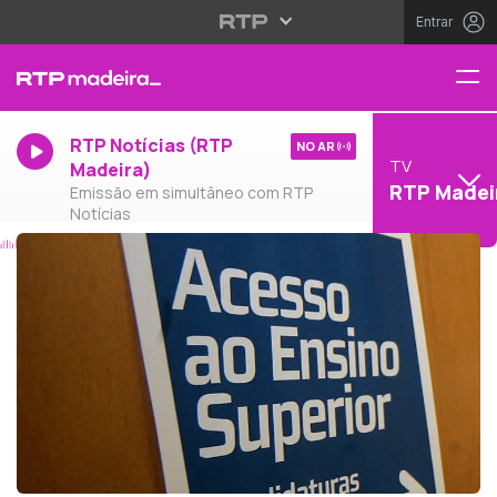
Entrar
RTP Notícias (RTP
NO AR
TV
Madeira)
RTP Madei
Emissão em simultâneo com RTP
Notícias