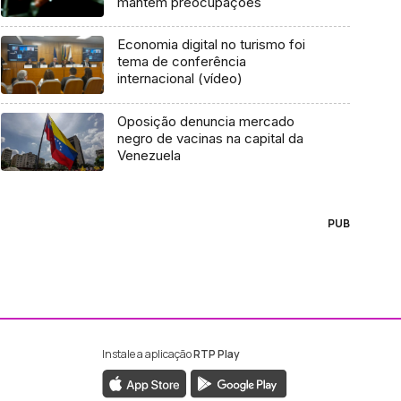
mantém preocupações
Economia digital no turismo foi
tema de conferência
internacional (vídeo)
Oposição denuncia mercado
negro de vacinas na capital da
Venezuela
PUB
Instale a aplicação
RTP Play
ebook da RTP Madeira
nstagram da RTP Madeira