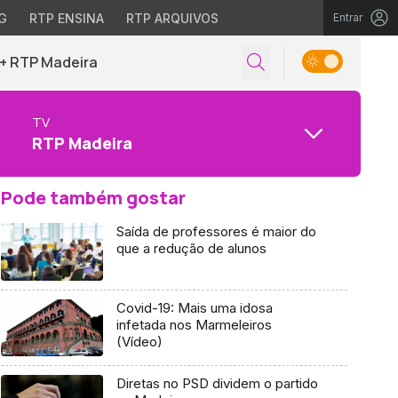
G
RTP ENSINA
RTP ARQUIVOS
Entrar
+ RTP Madeira
TV
RTP Madeira
Pode também gostar
Saída de professores é maior do
que a redução de alunos
Covid-19: Mais uma idosa
infetada nos Marmeleiros
(Vídeo)
Diretas no PSD dividem o partido