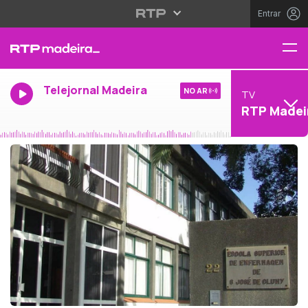
Entrar
Telejornal Madeira
NO AR
TV
RTP Madei