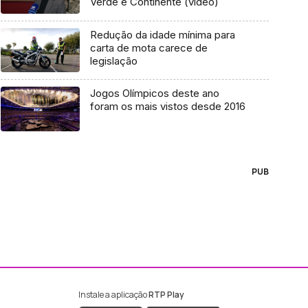
Verde e Continente (vídeo)
Redução da idade mínima para
carta de mota carece de
legislação
Jogos Olímpicos deste ano
foram os mais vistos desde 2016
PUB
Instale a aplicação
RTP Play
ebook da RTP Madeira
nstagram da RTP Madeira