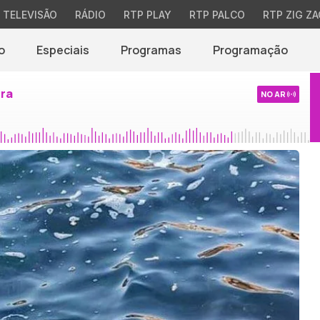
TELEVISÃO
RÁDIO
RTP PLAY
RTP PALCO
RTP ZIG ZA
o
Especiais
Programas
Programação
ira
NO AR