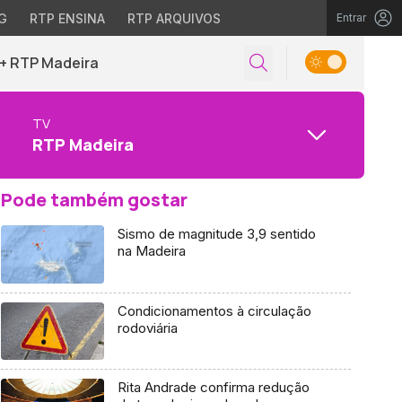
G
RTP ENSINA
RTP ARQUIVOS
Entrar
+ RTP Madeira
TV
RTP Madeira
Pode também gostar
Sismo de magnitude 3,9 sentido
na Madeira
Condicionamentos à circulação
rodoviária
Rita Andrade confirma redução