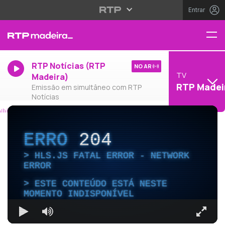
Entrar
RTP Notícias (RTP
NO AR
TV
Madeira)
RTP Madei
Emissão em simultâneo com RTP
Notícias
ERRO
204
HLS.JS FATAL ERROR - NETWORK
ERROR
ESTE CONTEÚDO ESTÁ NESTE
MOMENTO INDISPONÍVEL