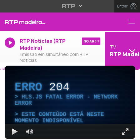
Entrar
RTP Notícias (RTP
NO AR
TV
Madeira)
RTP Madei
Emissão em simultâneo com RTP
Notícias
ERRO
204
HLS.JS FATAL ERROR - NETWORK
ERROR
ESTE CONTEÚDO ESTÁ NESTE
MOMENTO INDISPONÍVEL