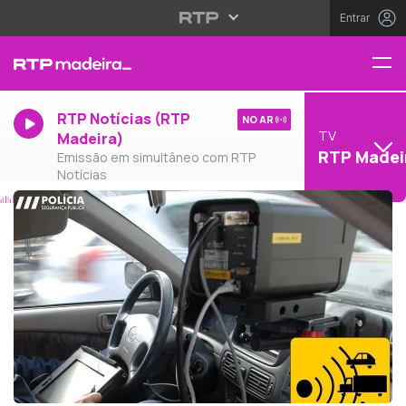
Entrar
RTP Notícias (RTP
NO AR
TV
Madeira)
RTP Madei
Emissão em simultâneo com RTP
Notícias