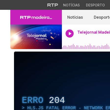
NOTÍCIAS
DESPORTO
Notícias
Desport
Telejornal Made
ERRO
204
HLS.JS FATAL ERROR - NETWORK E