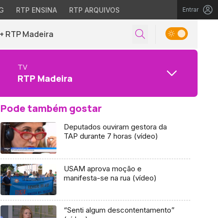
G
RTP ENSINA
RTP ARQUIVOS
Entrar
+ RTP Madeira
TV
RTP Madeira
Pode também gostar
Deputados ouviram gestora da
TAP durante 7 horas (vídeo)
USAM aprova moção e
manifesta-se na rua (vídeo)
“Senti algum descontentamento”