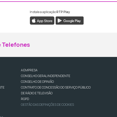
Instale a aplicação
RTP Play
ebook da RTP Madeira
nstagram da RTP Madeira
 Telefones
A EMPRESA
CONSELHO GERAL INDEPENDENTE
CONSELHO DE OPINIÃO
NTE
CONTRATO DE CONCESSÃO DO SERVIÇO PÚBLICO
DE RÁDIO E TELEVISÃO
RGPD
GESTÃO DAS DEFINIÇÕES DE COOKIES