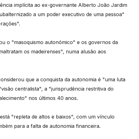
ência implícita ao ex-governante Alberto João Jardim
subalternizado a um poder executivo de uma pessoa"
erações".
ticou o "masoquismo autonómico" e os governos da
maltratam os madeirenses", numa alusão aos
onsiderou que a conquista da autonomia é "uma luta
visão centralista", a "jurisprudência restritiva do
talecimento" nos últimos 40 anos.
stá "repleta de altos e baixos", com um vínculo
bém para a falta de autonomia financeira.