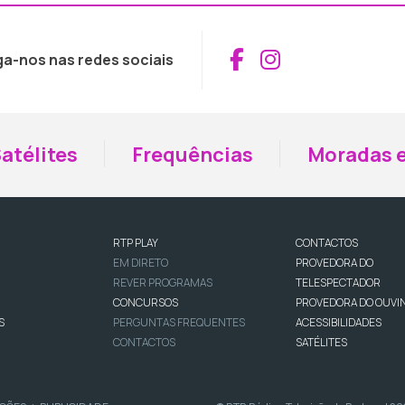
Aceder ao Fac
Aceder ao I
ga-nos nas redes sociais
atélites
Frequências
Moradas e
RTP PLAY
CONTACTOS
EM DIRETO
PROVEDORA DO
REVER PROGRAMAS
TELESPECTADOR
CONCURSOS
PROVEDORA DO OUVI
S
PERGUNTAS FREQUENTES
ACESSIBILIDADES
CONTACTOS
SATÉLITES