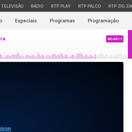
TELEVISÃO
RÁDIO
RTP PLAY
RTP PALCO
RTP ZIG ZA
o
Especiais
Programas
Programação
ira
NO AR
RROR