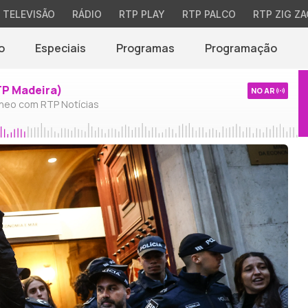
TELEVISÃO
RÁDIO
RTP PLAY
RTP PALCO
RTP ZIG ZA
o
Especiais
Programas
Programação
TP Madeira)
NO AR
neo com RTP Notícias