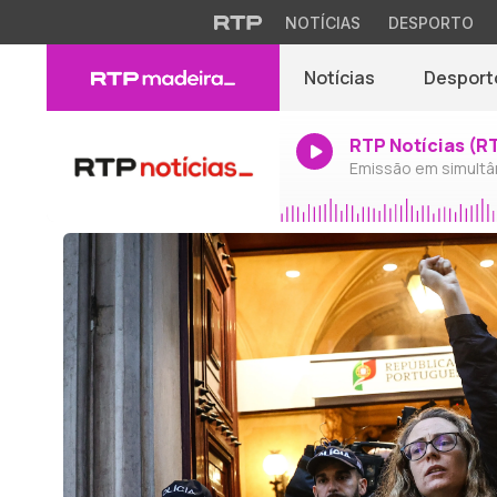
NOTÍCIAS
DESPORTO
Notícias
Desport
RTP Notícias (R
Emissão em simultâ