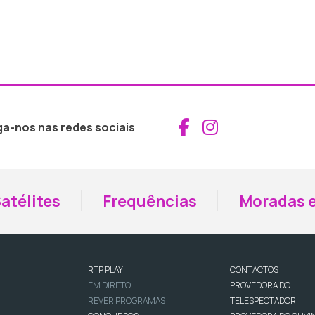
Aceder ao Fac
Aceder ao I
ga-nos nas redes sociais
atélites
Frequências
Moradas e
RTP PLAY
CONTACTOS
EM DIRETO
PROVEDORA DO
REVER PROGRAMAS
TELESPECTADOR