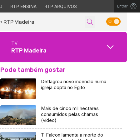
G
RTP ENSINA
RTP ARQUIVOS
Entrar
+ RTP Madeira
TV
RTP Madeira
Pode também gostar
Deflagrou novo incêndio numa
igreja copta no Egito
Mais de cinco mil hectares
consumidos pelas chamas
(vídeo)
T-Falcon lamenta a morte do