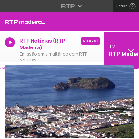
Entrar
RTP Notícias (RTP
NO AR
TV
Madeira)
RTP Madei
Emissão em simultâneo com RTP
Notícias