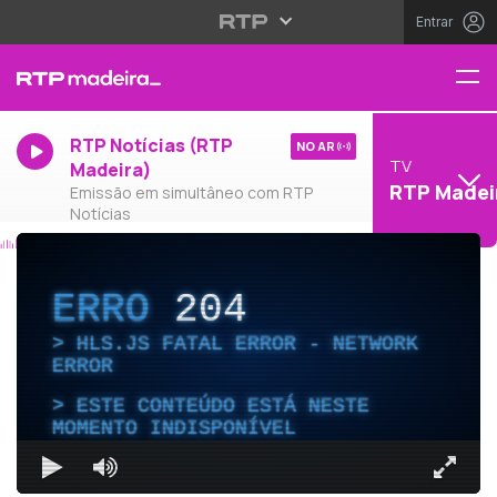
Entrar
RTP Notícias (RTP
NO AR
TV
Madeira)
RTP Madei
Emissão em simultâneo com RTP
Notícias
ERRO
204
HLS.JS FATAL ERROR - NETWORK
ERROR
ESTE CONTEÚDO ESTÁ NESTE
MOMENTO INDISPONÍVEL