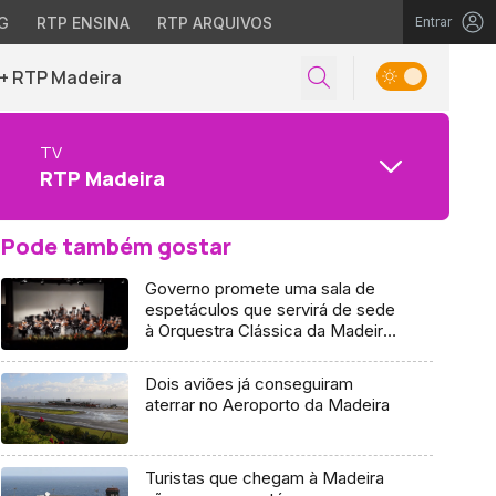
G
RTP ENSINA
RTP ARQUIVOS
Entrar
+ RTP Madeira
TV
RTP Madeira
Pode também gostar
Governo promete uma sala de
espetáculos que servirá de sede
à Orquestra Clássica da Madeira
(Vídeo)
Dois aviões já conseguiram
aterrar no Aeroporto da Madeira
Turistas que chegam à Madeira