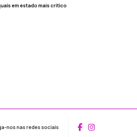
uais em estado mais critico
Aceder ao Fac
Aceder ao I
ga-nos nas redes sociais