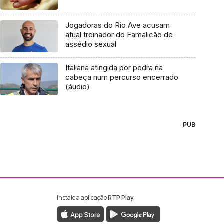
Jogadoras do Rio Ave acusam
atual treinador do Famalicão de
assédio sexual
Italiana atingida por pedra na
cabeça num percurso encerrado
(áudio)
PUB
Instale a aplicação
RTP Play
ebook da RTP Madeira
nstagram da RTP Madeira