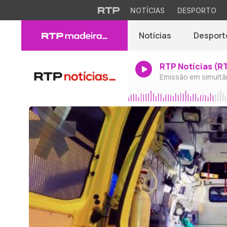
NOTÍCIAS
DESPORTO
Notícias
Desport
RTP Notícias (R
Emissão em simultâ