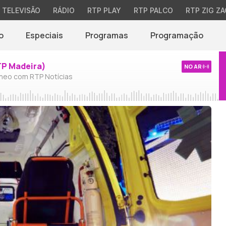
TELEVISÃO
RÁDIO
RTP PLAY
RTP PALCO
RTP ZIG ZA
o
Especiais
Programas
Programação
TP Madeira)
NO AR
neo com RTP Notícias