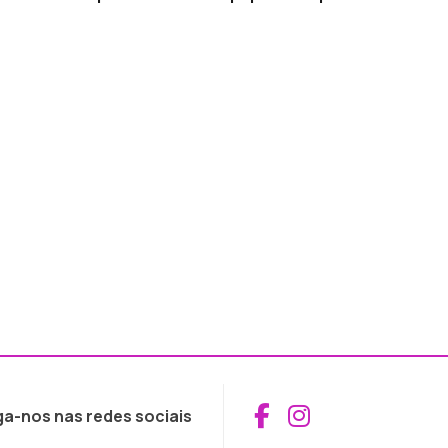
Aceder ao Fac
Aceder ao I
ga-nos nas redes sociais