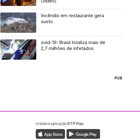
(vídeo)
Incêndio em restaurante gera
susto
ovid-19: Brasil totaliza mais de
2,7 milhões de infetados
PUB
Instale a aplicação
RTP Play
ebook da RTP Madeira
nstagram da RTP Madeira