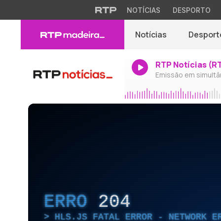
NOTÍCIAS
DESPORTO
Notícias
Desport
RTP Notícias (R
Emissão em simultâ
ERRO
204
HLS.JS FATAL ERROR - NETWORK E