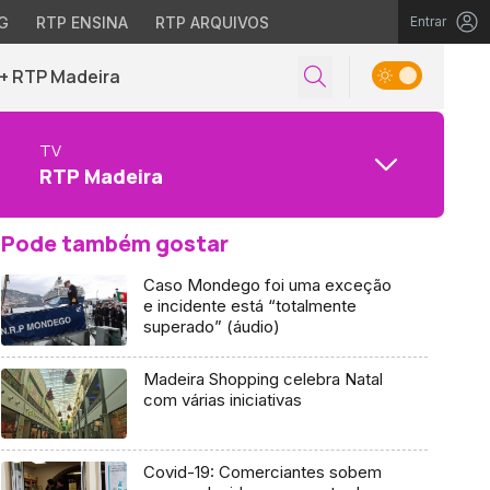
G
RTP ENSINA
RTP ARQUIVOS
Entrar
+ RTP Madeira
TV
RTP Madeira
Pode também gostar
Caso Mondego foi uma exceção
e incidente está “totalmente
superado” (áudio)
Madeira Shopping celebra Natal
com várias iniciativas
Covid-19: Comerciantes sobem