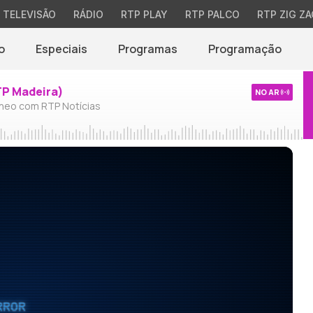
TELEVISÃO
RÁDIO
RTP PLAY
RTP PALCO
RTP ZIG ZA
o
Especiais
Programas
Programação
TP Madeira)
NO AR
neo com RTP Notícias
RROR