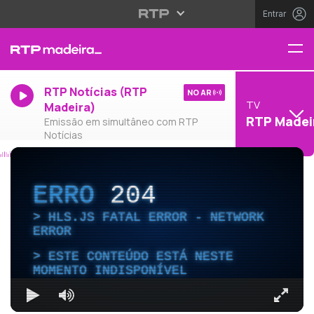
Entrar
RTP Notícias (RTP
NO AR
TV
Madeira)
RTP Madei
Emissão em simultâneo com RTP
Notícias
ERRO
204
HLS.JS FATAL ERROR - NETWORK
ERROR
ESTE CONTEÚDO ESTÁ NESTE
MOMENTO INDISPONÍVEL