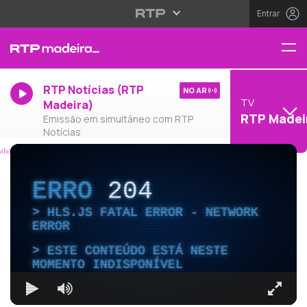
Entrar
RTP Notícias (RTP
NO AR
TV
Madeira)
RTP Madei
Emissão em simultâneo com RTP
Notícias
ERRO
204
HLS.JS FATAL ERROR - NETWORK
ERROR
ESTE CONTEÚDO ESTÁ NESTE
MOMENTO INDISPONÍVEL