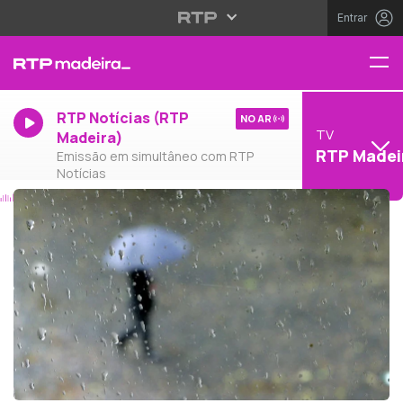
Entrar
RTP Notícias (RTP
NO AR
TV
Madeira)
RTP Madei
Emissão em simultâneo com RTP
Notícias