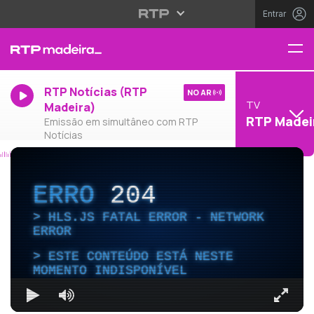
Entrar
RTP Notícias (RTP
NO AR
TV
Madeira)
RTP Madei
Emissão em simultâneo com RTP
Notícias
ERRO
204
HLS.JS FATAL ERROR - NETWORK
ERROR
ESTE CONTEÚDO ESTÁ NESTE
MOMENTO INDISPONÍVEL