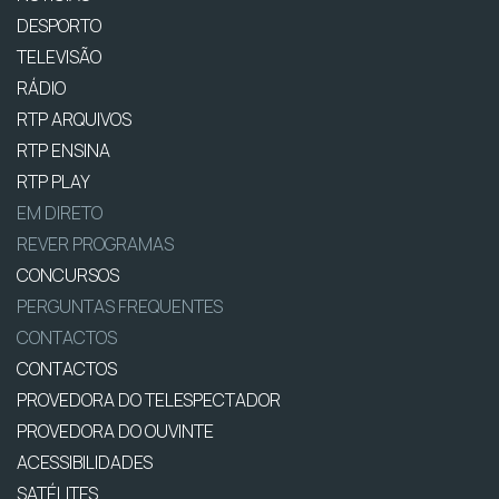
DESPORTO
TELEVISÃO
RÁDIO
RTP ARQUIVOS
RTP ENSINA
RTP PLAY
EM DIRETO
REVER PROGRAMAS
CONCURSOS
PERGUNTAS FREQUENTES
CONTACTOS
CONTACTOS
PROVEDORA DO TELESPECTADOR
PROVEDORA DO OUVINTE
ACESSIBILIDADES
SATÉLITES