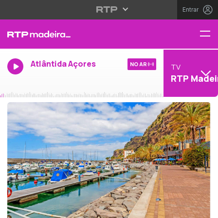
Entrar
Atlântida Açores
NO AR
TV
RTP Madei