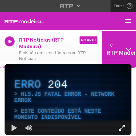
Entrar
RTP Notícias (RTP
NO AR
TV
Madeira)
RTP Madei
Emissão em simultâneo com RTP
Notícias
ERRO
204
HLS.JS FATAL ERROR - NETWORK
ERROR
ESTE CONTEÚDO ESTÁ NESTE
MOMENTO INDISPONÍVEL