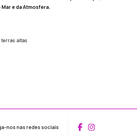
o Mar e da Atmosfera.
terras altas
Aceder ao Fac
Aceder ao I
ga-nos nas redes sociais