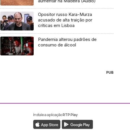
aumentar na Madeira (Áudio)
Opositor russo Kara-Murza
acusado de alta traição por
críticas em Lisboa
Pandemia alterou padrões de
consumo de álcool
PUB
Instale a aplicação
RTP Play
ebook da RTP Madeira
nstagram da RTP Madeira