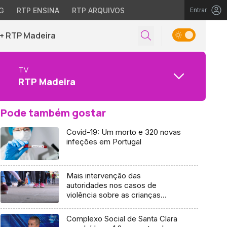
G
RTP ENSINA
RTP ARQUIVOS
Entrar
+ RTP Madeira
TV
RTP Madeira
Pode também gostar
Covid-19: Um morto e 320 novas
infeções em Portugal
Mais intervenção das
autoridades nos casos de
violência sobre as crianças
(vídeo)
Complexo Social de Santa Clara