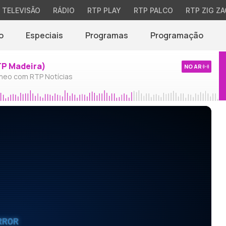
TELEVISÃO
RÁDIO
RTP PLAY
RTP PALCO
RTP ZIG ZA
o
Especiais
Programas
Programação
TP Madeira)
NO AR
neo com RTP Notícias
RROR