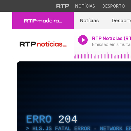
NOTÍCIAS
DESPORTO
Notícias
Desport
RTP Notícias (R
Emissão em simultâ
ERRO
204
HLS.JS FATAL ERROR - NETWORK E