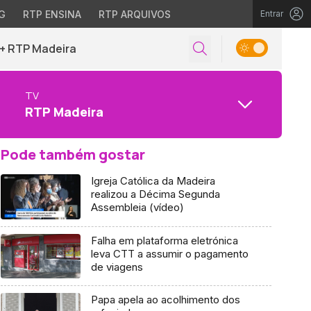
G
RTP ENSINA
RTP ARQUIVOS
Entrar
+ RTP Madeira
TV
RTP Madeira
Pode também gostar
Igreja Católica da Madeira
realizou a Décima Segunda
Assembleia (vídeo)
Falha em plataforma eletrónica
leva CTT a assumir o pagamento
de viagens
Papa apela ao acolhimento dos