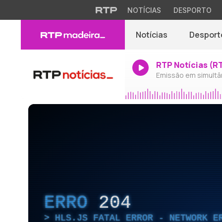
NOTÍCIAS
DESPORTO
Notícias
Desport
RTP Notícias (R
Emissão em simultâ
ERRO
204
HLS.JS FATAL ERROR - NETWORK E