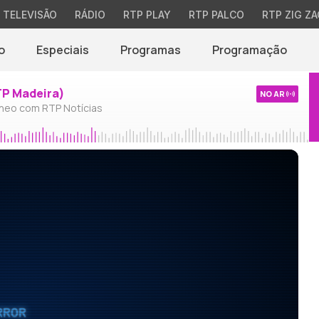
TELEVISÃO
RÁDIO
RTP PLAY
RTP PALCO
RTP ZIG ZA
o
Especiais
Programas
Programação
TP Madeira)
NO AR
neo com RTP Notícias
RROR