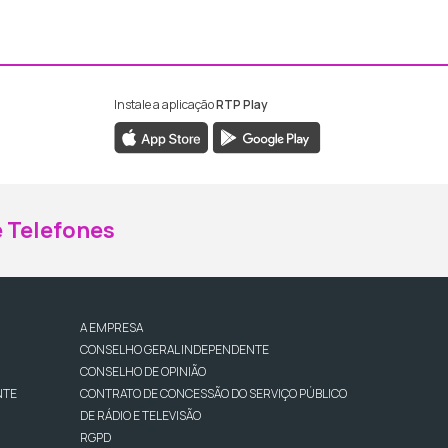
Instale a aplicação
RTP Play
ebook da RTP Madeira
nstagram da RTP Madeira
 Telefones
A EMPRESA
CONSELHO GERAL INDEPENDENTE
CONSELHO DE OPINIÃO
NTE
CONTRATO DE CONCESSÃO DO SERVIÇO PÚBLICO
DE RÁDIO E TELEVISÃO
RGPD