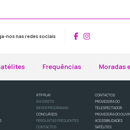
Aceder ao Fac
Aceder ao I
ga-nos nas redes sociais
atélites
Frequências
Moradas e
RTP PLAY
CONTACTOS
EM DIRETO
PROVEDORA DO
REVER PROGRAMAS
TELESPECTADOR
CONCURSOS
PROVEDORA DO OUVI
S
PERGUNTAS FREQUENTES
ACESSIBILIDADES
CONTACTOS
SATÉLITES