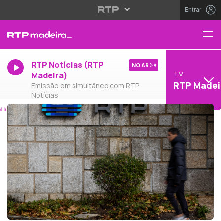
Entrar
RTP Notícias (RTP
NO AR
TV
Madeira)
RTP Madei
Emissão em simultâneo com RTP
Notícias