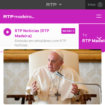
Entrar
RTP Notícias (RTP
NO AR
TV
Madeira)
RTP Madei
Emissão em simultâneo com RTP
Notícias