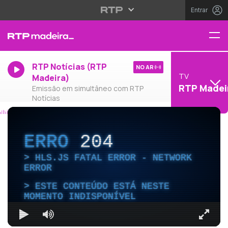
Entrar
RTP Notícias (RTP
NO AR
TV
Madeira)
RTP Madei
Emissão em simultâneo com RTP
Notícias
ERRO
204
HLS.JS FATAL ERROR - NETWORK
ERROR
ESTE CONTEÚDO ESTÁ NESTE
MOMENTO INDISPONÍVEL