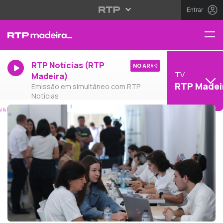
Entrar
RTP Notícias (RTP
NO AR
TV
Madeira)
RTP Madei
Emissão em simultâneo com RTP
Notícias