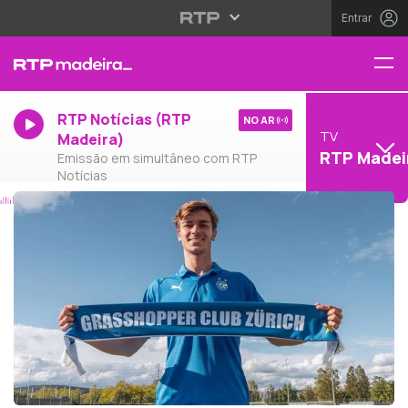
Entrar
RTP Notícias (RTP
NO AR
TV
Madeira)
RTP Madei
Emissão em simultâneo com RTP
Notícias