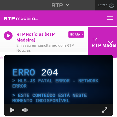
Entrar
RTP Notícias (RTP
NO AR
TV
Madeira)
RTP Madei
Emissão em simultâneo com RTP
Notícias
ERRO
204
HLS.JS FATAL ERROR - NETWORK
ERROR
ESTE CONTEÚDO ESTÁ NESTE
MOMENTO INDISPONÍVEL