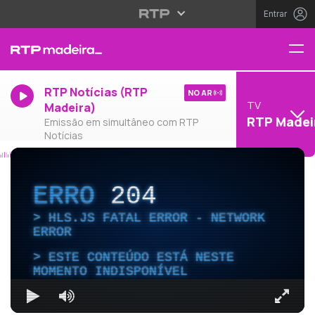
Entrar
RTP Notícias (RTP
NO AR
TV
Madeira)
RTP Madei
Emissão em simultâneo com RTP
Notícias
ERRO
204
HLS.JS FATAL ERROR - NETWORK
ERROR
ESTE CONTEÚDO ESTÁ NESTE
MOMENTO INDISPONÍVEL