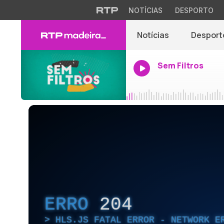
NOTÍCIAS
DESPORTO
Notícias
Desport
Sem Filtros
ERRO
204
HLS.JS FATAL ERROR - NETWORK E