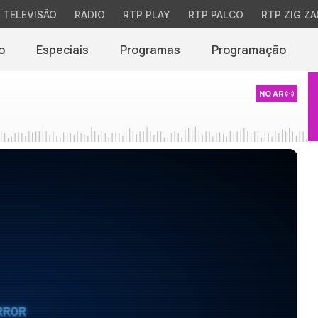
TELEVISÃO
RÁDIO
RTP PLAY
RTP PALCO
RTP ZIG ZA
o
Especiais
Programas
Programação
NO AR
RROR