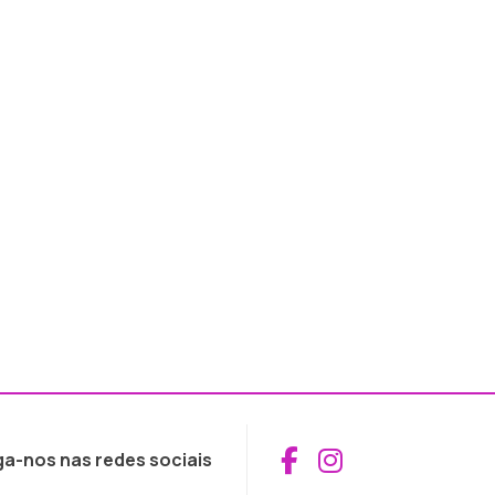
Aceder ao Fac
Aceder ao I
ga-nos nas redes sociais