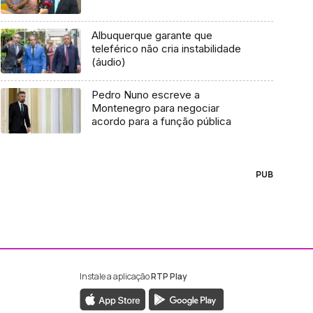
Albuquerque garante que
teleférico não cria instabilidade
(áudio)
Pedro Nuno escreve a
Montenegro para negociar
acordo para a função pública
PUB
Instale a aplicação
RTP Play
ebook da RTP Madeira
nstagram da RTP Madeira