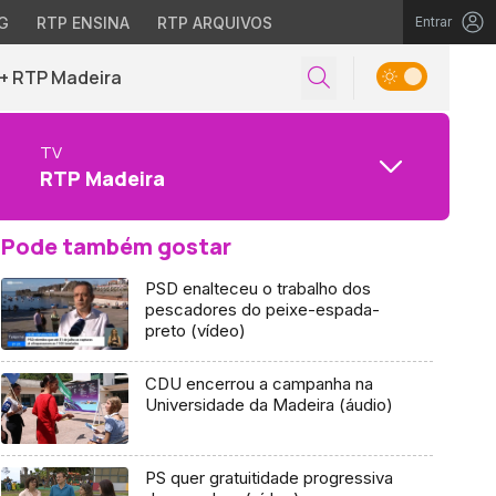
G
RTP ENSINA
RTP ARQUIVOS
Entrar
+ RTP Madeira
TV
RTP Madeira
Pode também gostar
PSD enalteceu o trabalho dos
pescadores do peixe-espada-
preto (vídeo)
CDU encerrou a campanha na
Universidade da Madeira (áudio)
PS quer gratuitidade progressiva