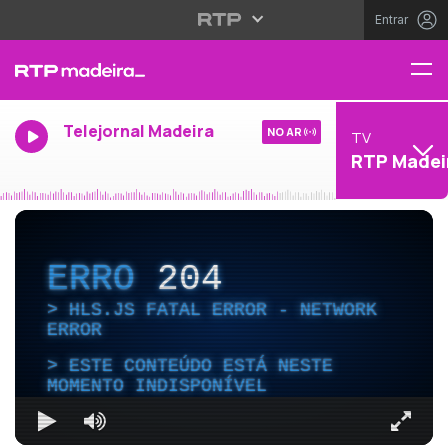
Entrar
Telejornal Madeira
NO AR
TV
RTP Madei
ERRO
204
HLS.JS FATAL ERROR - NETWORK
ERROR
ESTE CONTEÚDO ESTÁ NESTE
MOMENTO INDISPONÍVEL