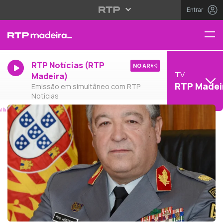
Entrar
RTP Notícias (RTP
NO AR
TV
Madeira)
RTP Madei
Emissão em simultâneo com RTP
Notícias