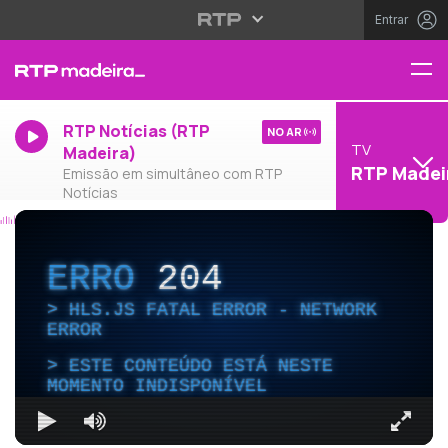
Entrar
RTP Notícias (RTP
NO AR
TV
Madeira)
RTP Madei
Emissão em simultâneo com RTP
Notícias
ERRO
204
HLS.JS FATAL ERROR - NETWORK
ERROR
ESTE CONTEÚDO ESTÁ NESTE
MOMENTO INDISPONÍVEL