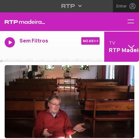
Entrar
Sem Filtros
NO AR
TV
RTP Madei