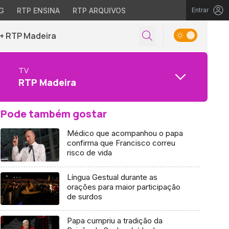
G
RTP ENSINA
RTP ARQUIVOS
Entrar
+ RTP Madeira
TV
RTP Madeira
Pode também gostar
Médico que acompanhou o papa
confirma que Francisco correu
risco de vida
Língua Gestual durante as
orações para maior participação
de surdos
Papa cumpriu a tradição da