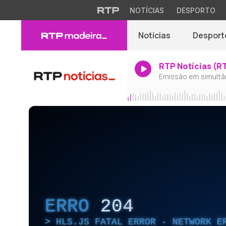
NOTÍCIAS
DESPORTO
Notícias
Desport
RTP Notícias (R
Emissão em simultâ
ERRO
204
HLS.JS FATAL ERROR - NETWORK E