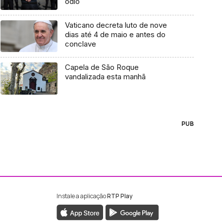
ódio
Vaticano decreta luto de nove
dias até 4 de maio e antes do
conclave
Capela de São Roque
vandalizada esta manhã
PUB
Instale a aplicação
RTP Play
ebook da RTP Madeira
nstagram da RTP Madeira