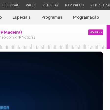
TELEVISÃO
RÁDIO
RTP PLAY
RTP PALCO
RTP ZIG ZA
o
Especiais
Programas
Programação
TP Madeira)
NO AR
neo com RTP Notícias
RROR