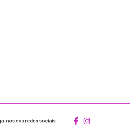
Aceder ao Fac
Aceder ao I
ga-nos nas redes sociais