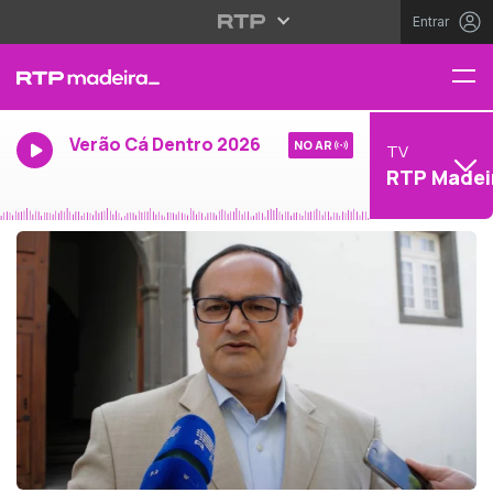
Entrar
Verão Cá Dentro 2026
NO AR
TV
RTP Madei