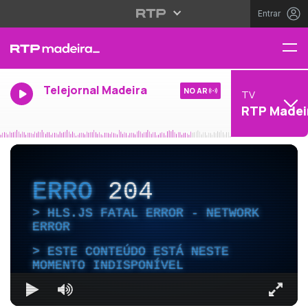
Entrar
Telejornal Madeira
NO AR
TV
RTP Madei
ERRO
204
HLS.JS FATAL ERROR - NETWORK
ERROR
ESTE CONTEÚDO ESTÁ NESTE
MOMENTO INDISPONÍVEL