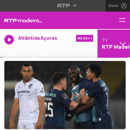
Entrar
Atlântida Açores
NO AR
TV
RTP Madei