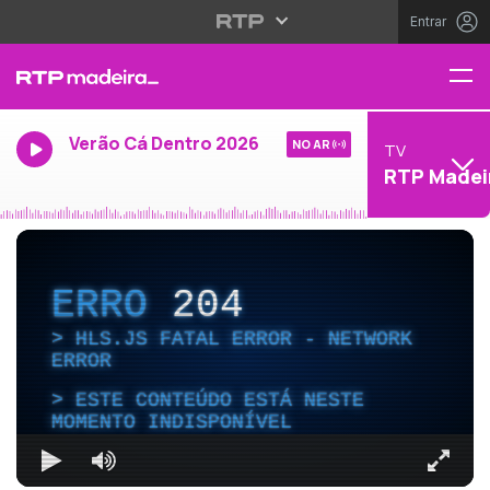
Entrar
Verão Cá Dentro 2026
NO AR
TV
RTP Madei
ERRO
204
HLS.JS FATAL ERROR - NETWORK
ERROR
ESTE CONTEÚDO ESTÁ NESTE
MOMENTO INDISPONÍVEL