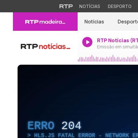
NOTÍCIAS
DESPORTO
Notícias
Desport
RTP Notícias (R
Emissão em simultâ
ERRO
204
HLS.JS FATAL ERROR - NETWORK E