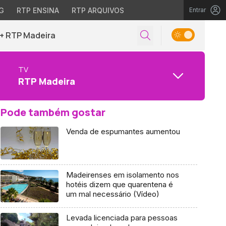
G
RTP ENSINA
RTP ARQUIVOS
Entrar
+ RTP Madeira
TV
RTP Madeira
Pode também gostar
Venda de espumantes aumentou
Madeirenses em isolamento nos
hotéis dizem que quarentena é
um mal necessário (Vídeo)
Levada licenciada para pessoas