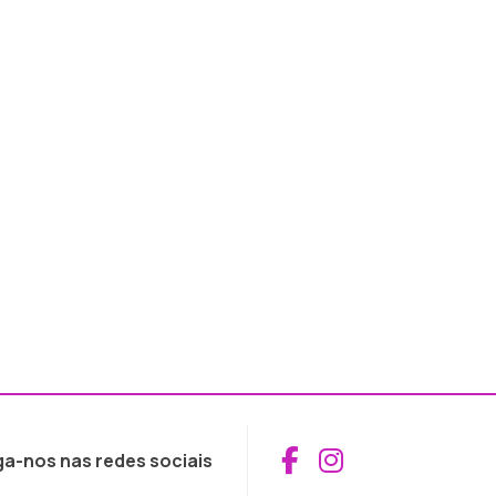
Aceder ao Fac
Aceder ao I
ga-nos nas redes sociais