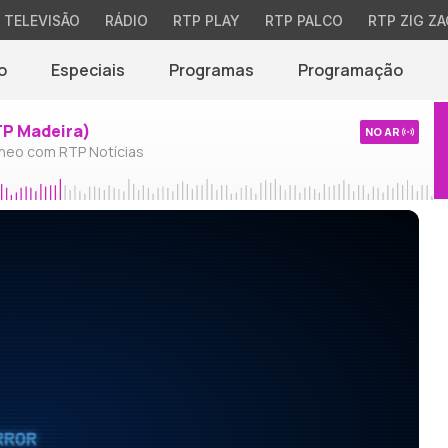
TELEVISÃO
RÁDIO
RTP PLAY
RTP PALCO
RTP ZIG ZA
o
Especiais
Programas
Programação
TP Madeira)
NO AR
neo com RTP Notícias
RROR