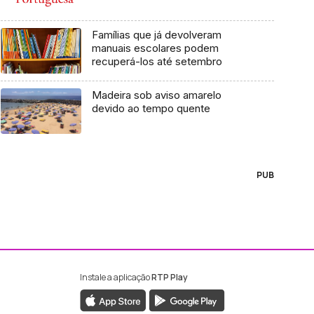
Famílias que já devolveram
manuais escolares podem
recuperá-los até setembro
Madeira sob aviso amarelo
devido ao tempo quente
PUB
Instale a aplicação
RTP Play
ebook da RTP Madeira
nstagram da RTP Madeira