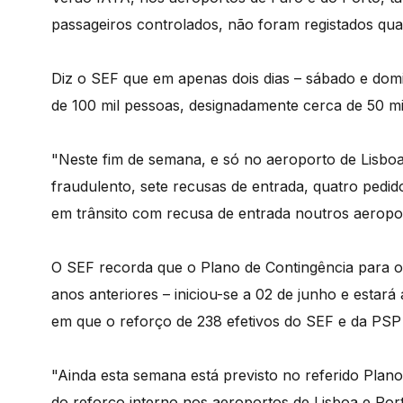
passageiros controlados, não foram registados qua
Diz o SEF que em apenas dois dias – sábado e domi
de 100 mil pessoas, designadamente cerca de 50 mil
"Neste fim de semana, e só no aeroporto de Lisbo
fraudulento, sete recusas de entrada, quatro pedido
em trânsito com recusa de entrada noutros aeropo
O SEF recorda que o Plano de Contingência para
anos anteriores – iniciou-se a 02 de junho e estará 
em que o reforço de 238 efetivos do SEF e da PSP 
"Ainda esta semana está previsto no referido Plano
do reforço interno nos aeroportos de Lisboa e Po