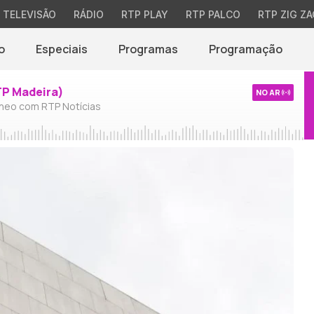
TELEVISÃO
RÁDIO
RTP PLAY
RTP PALCO
RTP ZIG ZA
o
Especiais
Programas
Programação
TP Madeira)
NO AR
neo com RTP Notícias