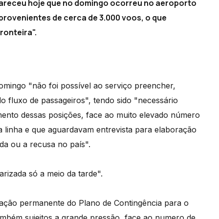
clareceu hoje que no domingo ocorreu no aeroporto
provenientes de cerca de 3.000 voos, o que
onteira".
mingo "não foi possível ao serviço preencher,
 fluxo de passageiros", tendo sido "necessário
imento dessas posições, face ao muito elevado número
ra linha e que aguardavam entrevista para elaboração
ada ou a recusa no país".
rizada só a meio da tarde".
zação permanente do Plano de Contingência para o
ambém sujeitos a grande pressão, face ao numero de