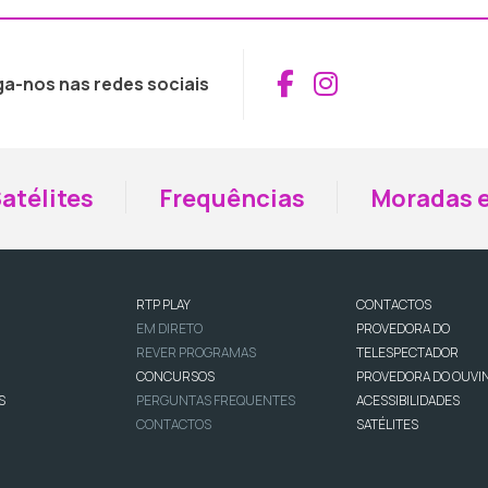
Aceder ao Fac
Aceder ao I
ga-nos nas redes sociais
atélites
Frequências
Moradas e
RTP PLAY
CONTACTOS
EM DIRETO
PROVEDORA DO
REVER PROGRAMAS
TELESPECTADOR
CONCURSOS
PROVEDORA DO OUVI
S
PERGUNTAS FREQUENTES
ACESSIBILIDADES
CONTACTOS
SATÉLITES