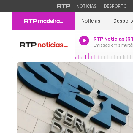
NOTÍCIAS
DESPORTO
Notícias
Desport
RTP Notícias (R
Emissão em simultâ