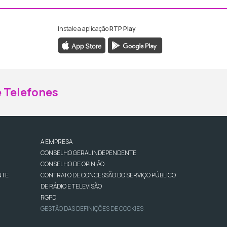
Instale a aplicação
RTP Play
ebook da RTP Madeira
nstagram da RTP Madeira
 Telefones
A EMPRESA
CONSELHO GERAL INDEPENDENTE
CONSELHO DE OPINIÃO
NTE
CONTRATO DE CONCESSÃO DO SERVIÇO PÚBLICO
DE RÁDIO E TELEVISÃO
RGPD
GESTÃO DAS DEFINIÇÕES DE COOKIES