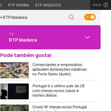
G
RTP ENSINA
RTP ARQUIVOS
Entrar
+ RTP Madeira
TV
RTP Madeira
Pode também gostar
Comerciantes e empresários
aplaudem iluminações natalícias
no Porto Santo (áudio)
Portugal é o sétimo país da UE
com menos novos casos e
mortes diários
Covid-19: Irlanda exclui Portugal