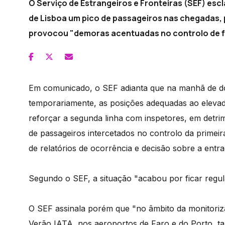
O Serviço de Estrangeiros e Fronteiras (SEF) es
de Lisboa um pico de passageiros nas chegadas, 
provocou "demoras acentuadas no controlo de fr
Em comunicado, o SEF adianta que na manhã de do
temporariamente, as posições adequadas ao elevado
reforçar a segunda linha com inspetores, em detr
de passageiros intercetados no controlo da primei
de relatórios de ocorrência e decisão sobre a entr
Segundo o SEF, a situação "acabou por ficar regula
O SEF assinala porém que "no âmbito da monitori
Verão IATA, nos aeroportos de Faro e do Porto, t