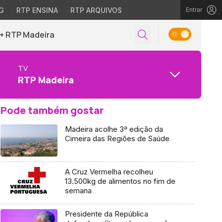
G
RTP ENSINA
RTP ARQUIVOS
Entrar
+ RTP Madeira
TV
RTP Madeira
Pode também gostar
Madeira acolhe 3ª edição da
Cimeira das Regiões de Saúde
A Cruz Vermelha recolheu
13.500kg de alimentos no fim de
semana
Presidente da República