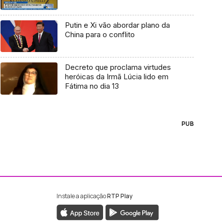
Putin e Xi vão abordar plano da
China para o conflito
Decreto que proclama virtudes
heróicas da Irmã Lúcia lido em
Fátima no dia 13
PUB
Instale a aplicação
RTP Play
ebook da RTP Madeira
nstagram da RTP Madeira