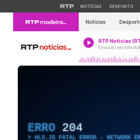
NOTÍCIAS
DESPORTO
Notícias
Desport
RTP Notícias (R
Emissão em simultâ
ERRO
204
HLS.JS FATAL ERROR - NETWORK E