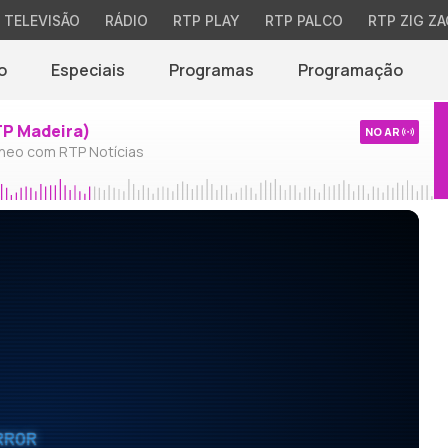
TELEVISÃO
RÁDIO
RTP PLAY
RTP PALCO
RTP ZIG ZA
o
Especiais
Programas
Programação
TP Madeira)
NO AR
neo com RTP Notícias
RROR