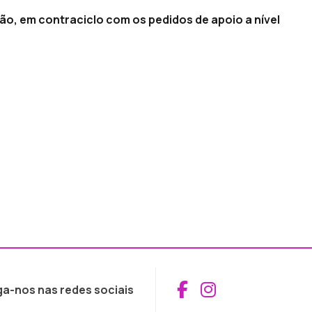
ião, em contraciclo com os pedidos de apoio a nível
Aceder ao Fac
Aceder ao I
ga-nos nas redes sociais