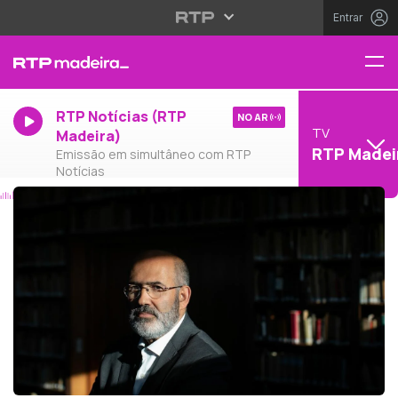
Entrar
RTP Notícias (RTP
NO AR
TV
Madeira)
RTP Madei
Emissão em simultâneo com RTP
Notícias