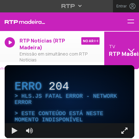
Entrar
RTP Notícias (RTP
NO AR
TV
Madeira)
RTP Madei
Emissão em simultâneo com RTP
Notícias
ERRO
204
HLS.JS FATAL ERROR - NETWORK
ERROR
ESTE CONTEÚDO ESTÁ NESTE
MOMENTO INDISPONÍVEL