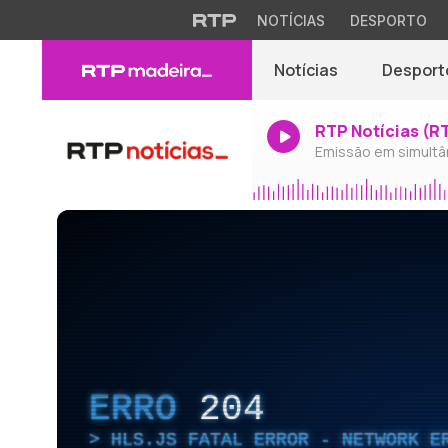
NOTÍCIAS
DESPORTO
Notícias
Desport
RTP Notícias (R
Emissão em simultâ
ERRO
204
HLS.JS FATAL ERROR - NETWORK E