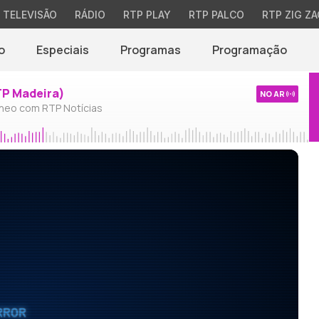
TELEVISÃO
RÁDIO
RTP PLAY
RTP PALCO
RTP ZIG ZA
o
Especiais
Programas
Programação
TP Madeira)
NO AR
neo com RTP Notícias
RROR