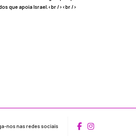
os que apoia Israel.<br /><br />
Aceder ao Fac
Aceder ao I
ga-nos nas redes sociais