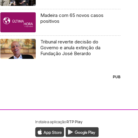
Madeira com 65 novos casos
positivos
Tribunal reverte decisão do
Governo e anula extinção da
Fundação José Berardo
PUB
Instale a aplicação
RTP Play
ebook da RTP Madeira
nstagram da RTP Madeira