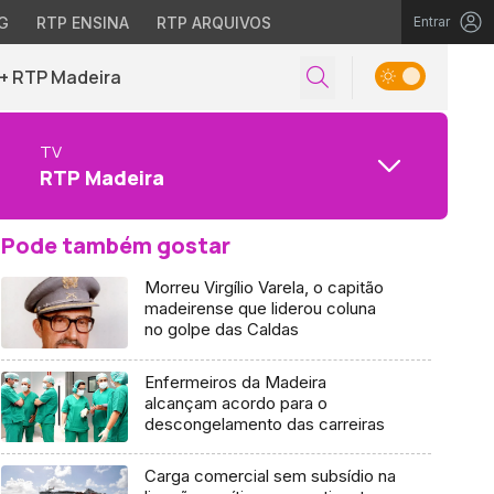
G
RTP ENSINA
RTP ARQUIVOS
Entrar
+ RTP Madeira
TV
RTP Madeira
Pode também gostar
Morreu Virgílio Varela, o capitão
madeirense que liderou coluna
no golpe das Caldas
Enfermeiros da Madeira
alcançam acordo para o
descongelamento das carreiras
Carga comercial sem subsídio na