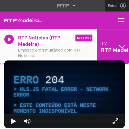
Entrar
RTP Notícias (RTP
NO AR
TV
Madeira)
RTP Madei
Emissão em simultâneo com RTP
Notícias
ERRO
204
HLS.JS FATAL ERROR - NETWORK
ERROR
ESTE CONTEÚDO ESTÁ NESTE
MOMENTO INDISPONÍVEL