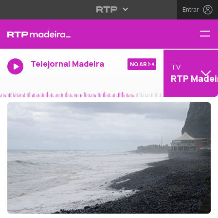
Entrar
Telejornal Madeira
NO AR
TV
RTP Madei