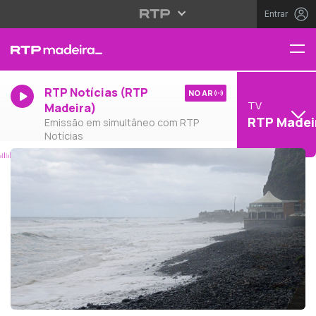
Entrar
RTP Notícias (RTP
NO AR
TV
Madeira)
RTP Madei
Emissão em simultâneo com RTP
Notícias