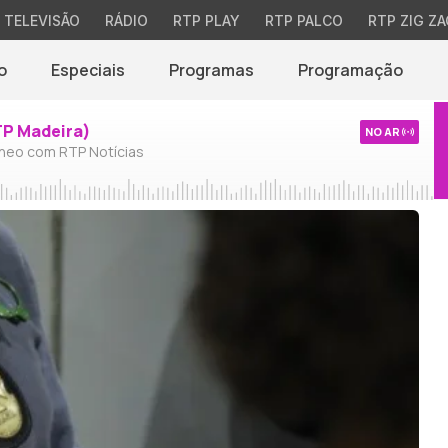
TELEVISÃO
RÁDIO
RTP PLAY
RTP PALCO
RTP ZIG ZA
o
Especiais
Programas
Programação
TP Madeira)
NO AR
neo com RTP Notícias