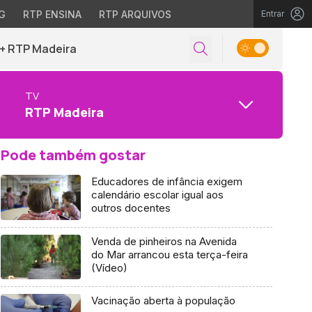
G
RTP ENSINA
RTP ARQUIVOS
Entrar
+ RTP Madeira
TV
RTP Madeira
Pode também gostar
Educadores de infância exigem
calendário escolar igual aos
outros docentes
Venda de pinheiros na Avenida
do Mar arrancou esta terça-feira
(Vídeo)
Vacinação aberta à população