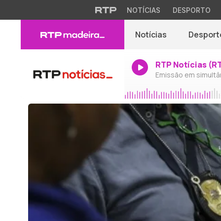
NOTÍCIAS
DESPORTO
Notícias
Desport
RTP Notícias (R
Emissão em simultâ