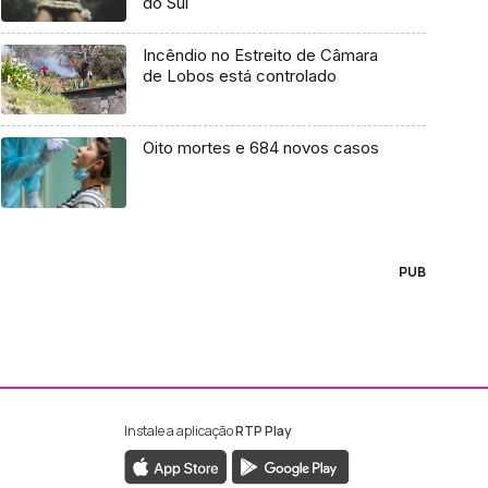
do Sul
Incêndio no Estreito de Câmara
de Lobos está controlado
Oito mortes e 684 novos casos
PUB
Instale a aplicação
RTP Play
ebook da RTP Madeira
nstagram da RTP Madeira